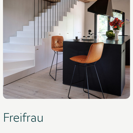
Tooted
Köögid
Näidised
Uudised
Kontakt
Freifrau