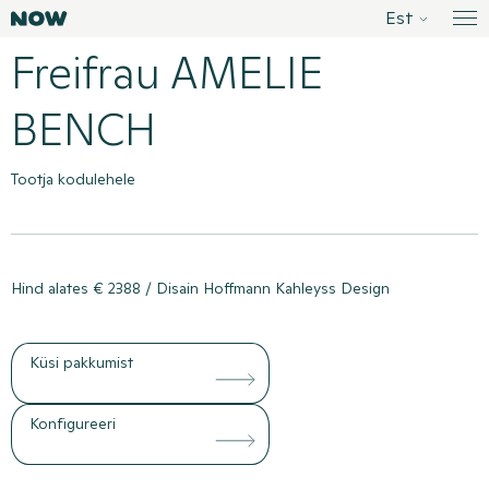
Liigu
Est
Sisustusstuudio Now
Me
sisusse
Freifrau AMELIE
BENCH
Toote menüü
Tootja kodulehele
Hind alates € 2388 / Disain Hoffmann Kahleyss Design
Küsi pakkumist
Konfigureeri